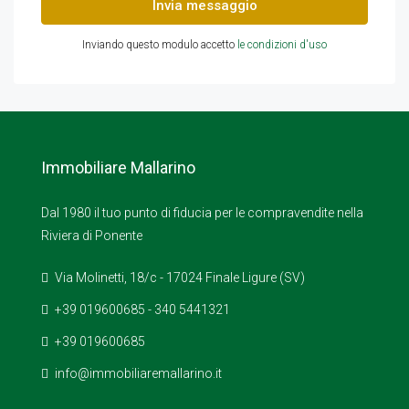
Invia messaggio
Inviando questo modulo accetto
le condizioni d'uso
Immobiliare Mallarino
Dal 1980 il tuo punto di fiducia per le compravendite nella
Riviera di Ponente
Via Molinetti, 18/c - 17024 Finale Ligure (SV)
+39 019600685 - 340 5441321
+39 019600685
info@immobiliaremallarino.it