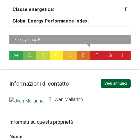
Classe energetica:
F
Global Energy Performance Index:
| Energy class F
A+
A
B
C
D
E
F
G
H
Informazioni di contatto
Vedi annunci
Jvan Mallarino
Informati su questa proprietà
Nome