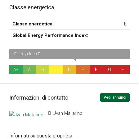
Classe energetica
Classe energetica:
E
Global Energy Performance Index:
| Energy class E
A+
A
B
C
D
E
F
G
H
Informazioni di contatto
Vedi annunci
Jvan Mallarino
Informati su questa proprietà