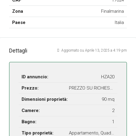
CAP
17024
Zona
Finalmarina
Paese
Italia
Dettagli
Aggiornato su Aprile 13, 2025 a 4:19 pm
ID annuncio:
HZA20
Prezzo:
PREZZO SU RICHIESTA
Dimensioni proprietà:
90 mq
Camere:
2
Bagno:
1
Tipo proprietà:
Appartamento, Quadrilocale