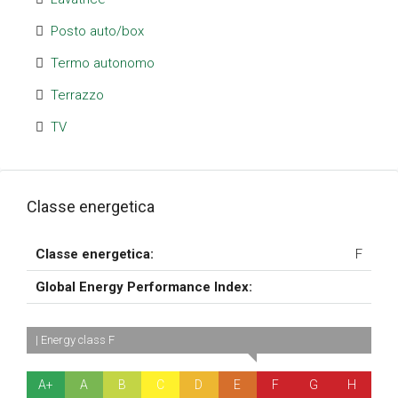
Posto auto/box
Termo autonomo
Terrazzo
TV
Classe energetica
Classe energetica:
F
Global Energy Performance Index:
| Energy class F
A+
A
B
C
D
E
F
G
H