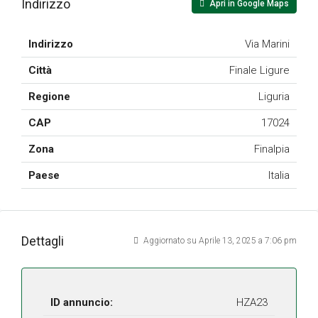
Indirizzo
Apri in Google Maps
Indirizzo
Via Marini
Città
Finale Ligure
Regione
Liguria
CAP
17024
Zona
Finalpia
Paese
Italia
Dettagli
Aggiornato su Aprile 13, 2025 a 7:06 pm
ID annuncio:
HZA23