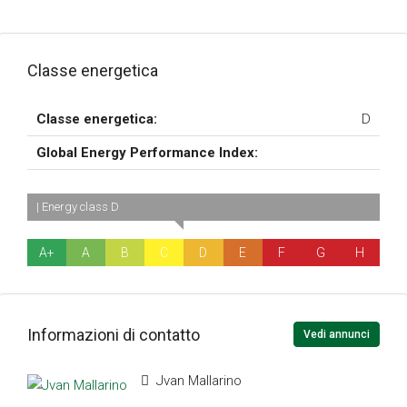
Classe energetica
Classe energetica:
D
Global Energy Performance Index:
| Energy class D
A+
A
B
C
D
E
F
G
H
Informazioni di contatto
Vedi annunci
Jvan Mallarino