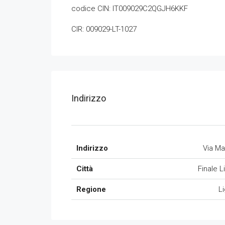
codice CIN: IT009029C2QGJH6KKF
CIR: 009029-LT-1027
Indirizzo
Indirizzo
Via Mar
Città
Finale L
Regione
Li