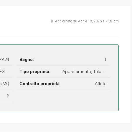
Aggiornato su Aprile 13, 2025 a 7:02 pm
ZA24
Bagno:
1
IESTA
Tipo proprietà:
Appartamento, Trilocale
5 MQ
Contratto proprietà:
Affitto
2