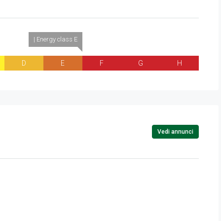
| Energy class E
D
E
F
G
H
Vedi annunci