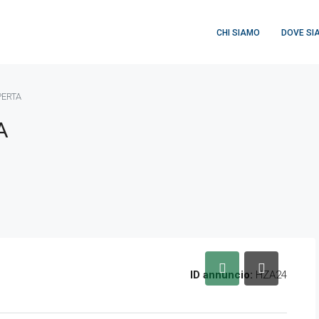
CHI SIAMO
DOVE SI
PERTA
A
ID annuncio:
HZA24