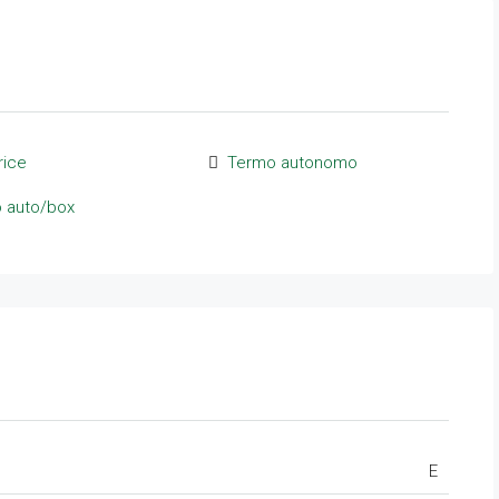
rice
Termo autonomo
 auto/box
E