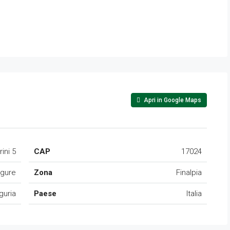
Apri in Google Maps
ini 5
CAP
17024
igure
Zona
Finalpia
guria
Paese
Italia